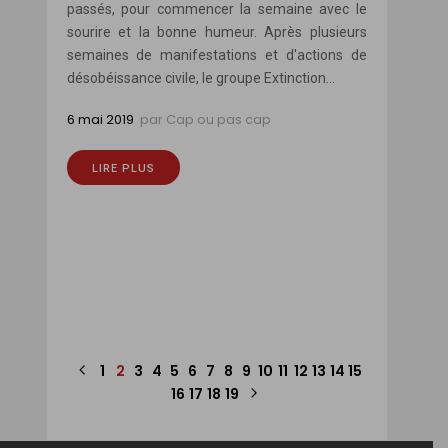
passés, pour commencer la semaine avec le
sourire et la bonne humeur. Après plusieurs
semaines de manifestations et d'actions de
désobéissance civile, le groupe Extinction...
6 mai 2019
par
Cap ou pas cap
LIRE PLUS
1
2
3
4
5
6
7
8
9
10
11
12
13
14
15
16
17
18
19