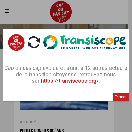
NOS
ACTUALITÉS
Nos actus récentes...
Cap ou pas cap
évolue et s’unit à 12 autres acteurs
de la transition citoyenne, retrouvez-nous
Et plus anciennes !
sur
https://transiscope.org/
.
Fermer
Actualités
PROTECTION DES OCÉANS