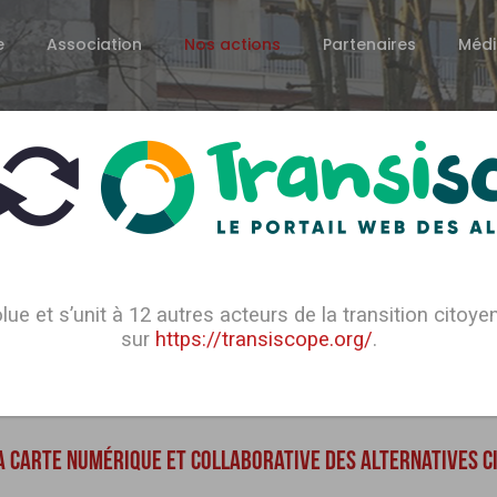
e
Association
Nos actions
Partenaires
Médi
NOS ACTIONS
lue et s’unit à 12 autres acteurs de la transition citoy
sur
https://transiscope.org/
.
SSIBLE L’ENGAGEMENT DES CITOYENS DANS LES ACTIONS ALT
 LA CARTE NUMÉRIQUE ET COLLABORATIVE DES ALTERNATIVES 