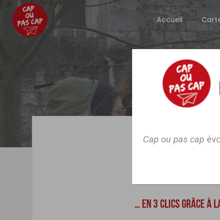
Accueil
Cart
Cap ou pas cap
évo
RENDRE PO
… EN 3 CLICS GRÂCE À