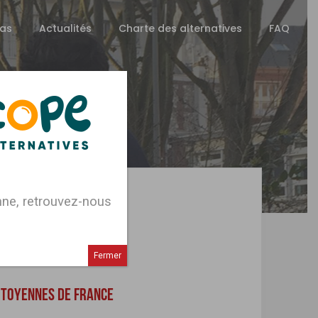
as
Actualités
Charte des alternatives
FAQ
enne, retrouvez-nous
ERNATIVES
Fermer
CITOYENNES DE FRANCE