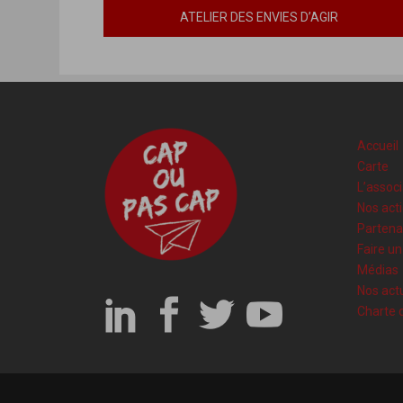
ATELIER DES ENVIES D’AGIR
Accueil
Carte
L’associ
Nos act
Partena
Faire u
Médias
Nos actu
Charte 