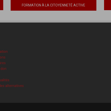
FORMATION À LA CITOYENNETÉ ACTIVE
ation
ions
ires
n don
alités
des alternatives