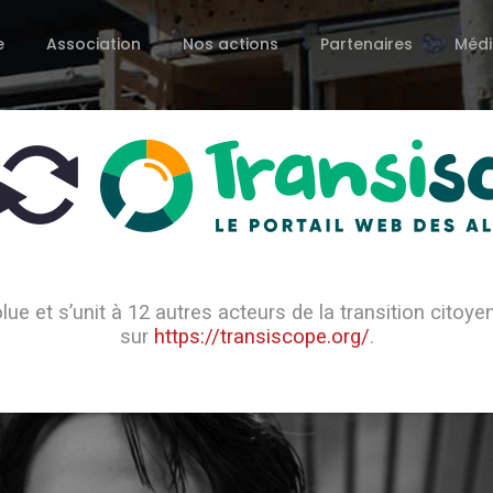
e
Association
Nos actions
Partenaires
Médi
lue et s’unit à 12 autres acteurs de la transition citoy
Actualités
sur
https://transiscope.org/
.
VENEZ ÉCHANGER AVEC NOUS À L’OCCASION DU MEETUP DE CIVICWISE