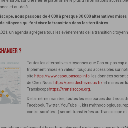
 endroit, sur une même plateforme le plus d’informations accessible
rance et au-delà.
siscope, nous passons de 4 000 à presque 30 000 alternatives mises 
 citoyens qui font vivre la transition dans les territoires.
t 2021, un agenda agrégera tous les évènements de la transition citoyenn
 CHANGER ?
Toutes les alternatives citoyennes que Cap ou pas cap a
triplement mises en valeur : toujours accessibles sur no
site
https://www.capoupascap.info
, les données seront
de Chez Nous
https://presdecheznous.fr/
et mises en l
Transiscope
https://transiscope.org
.
De la même manière, toutes les ressources dont nous d
Facebook, Twitter, YouTube –, kits méthodologiques, rep
contre-sociétés…) seront transférées au Transiscope et 
 contribuer dorénavant à la cartographie sont expliquées dans notre FA