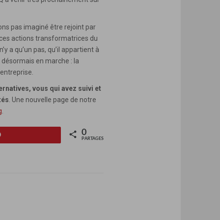
ns pas imaginé être rejoint par
 ces actions transformatrices du
’y a qu’un pas, qu’il appartient à
t désormais en marche : la
’entreprise.
rnatives, vous qui avez suivi et
tés
. Une nouvelle page de notre
g
.
0
Épinglez
PARTAGES