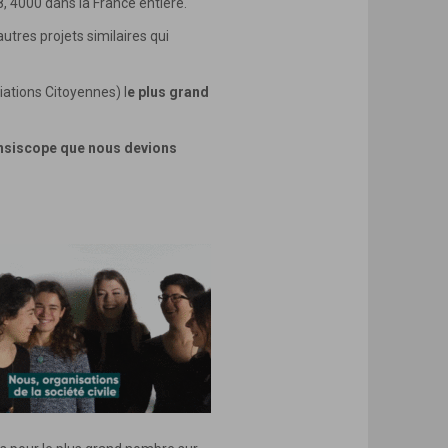
8, 4000 dans la France entière.
utres projets similaires qui
iations Citoyennes) l
e plus grand
ransiscope que nous devions