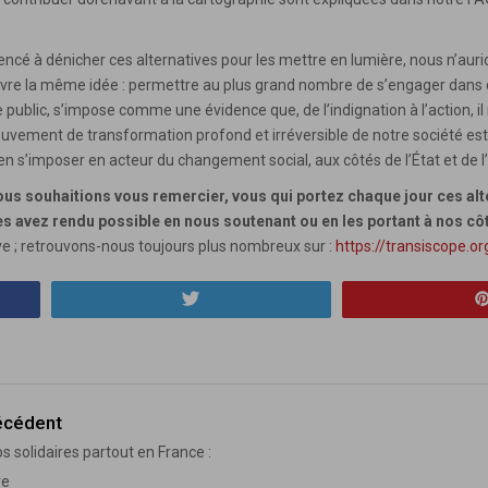
é à dénicher ces alternatives pour les mettre en lumière, nous n’aurio
suivre la même idée : permettre au plus grand nombre de s’engager dans
 public, s’impose comme une évidence que, de l’indignation à l’action, il n
uvement de transformation profond et irréversible de notre société es
oyen s’imposer en acteur du changement social, aux côtés de l’État et de l
ous souhaitions vous remercier, vous qui portez chaque jour ces alte
les avez rendu possible en nous soutenant ou en les portant à nos cô
tive ; retrouvons-nous toujours plus nombreux sur :
https://transiscope.or
Tweetez
récédent
os solidaires partout en France :
re