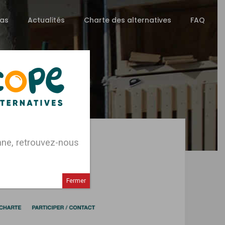
as
Actualités
Charte des alternatives
FAQ
enne, retrouvez-nous
E !
Fermer