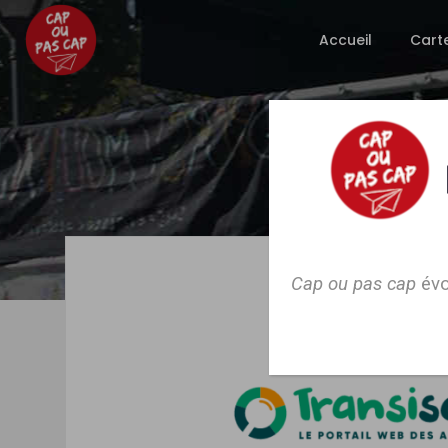
Accueil
Cart
Cap ou pas cap
évo
CAP 