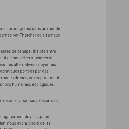
pains qui ont grandi dans un monde
ncarnés par Thatcher et le fameux
res de canapé, tiraillés entre
rtout de nouvelles manières de
e : les alternatives citoyennes.
mocratiques portées par des
 modes de vies, se réapproprient
lutions humaines, écologiques,
une menace ; pour nous, désormais,
t l’engagement du plus grand
ien, nous avons choisi de les