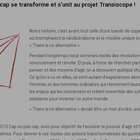
cap se transforme et s’unit au projet Transiscope !
Notre histoire, c’est avant tout celle d’une bande de co
où triomphaient le néolibéralisme et le modèle unique i
« There is no alternative ».
Pendant longtemps nous sommes restés des révolutionnai
renoncement et révolte. Et puis, à force de chercher pa
penser et des moyens d’agir, on a découvert quelque chos
Ce qu’on a vu en elles, ce sont autant d’expériences dé
femmes et des hommes ordinaires qui réinventent leurs
les enjeux qui les concernent et créent ensemble des so
solidaires pour inventer un autre monde.
« There is no alternative » devait être un mot d’ordre, 
013 Cap ou pas cap, avec pour objectif de favoriser le pouvoir d’agir e
tives. Pour donner à voir toutes ces actions transformatrices du quotid