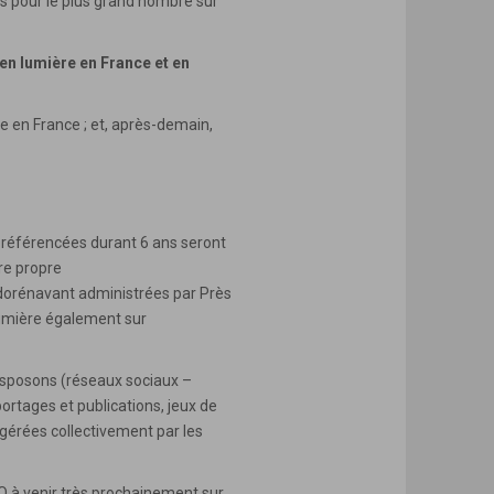
s pour le plus grand nombre sur
en lumière en France et en
e en France ; et, après-demain,
 référencées durant 6 ans seront
tre propre
 dorénavant administrées par Près
umière également sur
isposons (réseaux sociaux –
ortages et publications, jeux de
gérées collectivement par les
Q à venir très prochainement sur