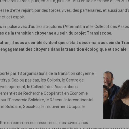
remières à Paris, puis, en 2016, plus de 1500 en Ile de France et, en 201
sé d’être rejoint, par des forces vives, des partenaires, et aussi par d’a
et cet espoir.
 impulsé avec d’autres structures (Alternatiba et le Collectif des Assoc
s de la transition citoyenne au sein du projet Transiscope.
ation, il nous a semblé évident que c’était désormais au sein du T
l’engagement des citoyens dans la transition écologique et sociale.
 porté par 13 organisations de la transition citoyenne :
érya, Cap ou pas cap, les Colibris, le Centre de
éveloppement, le Collectif des Associations
nement et de Recherche Coopératif en Economie
our l’Economie Solidaire, le Réseau Intercontinental
et Solidaire, SocioEco, le mouvement Utopia, le
mettre en commun nos ressources, nos savoirs, nos