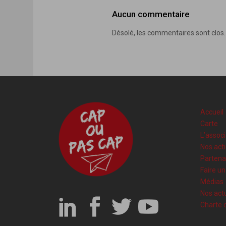
Aucun commentaire
Désolé, les commentaires sont clos.
Accueil
Carte
L’associ
Nos act
Partena
Faire u
Médias
Nos actu
Charte 