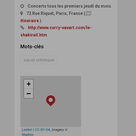
Concerts tous les premiers jeudi du mois
72 Rue Riquet, Paris, France
(
itineraire
)
http://www.curry-vavart.com/le-
shakirail.htm
Mots-clés
squat artistique
+
−
Leaflet
|
CC-BY-SA
, Imagery ©
Mapbox