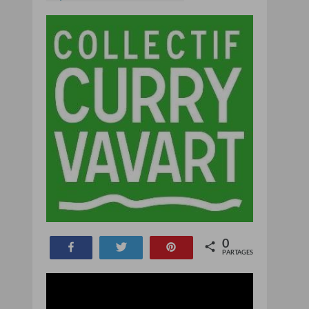
0
Partagez
Tweetez
Épinglez
PARTAGES