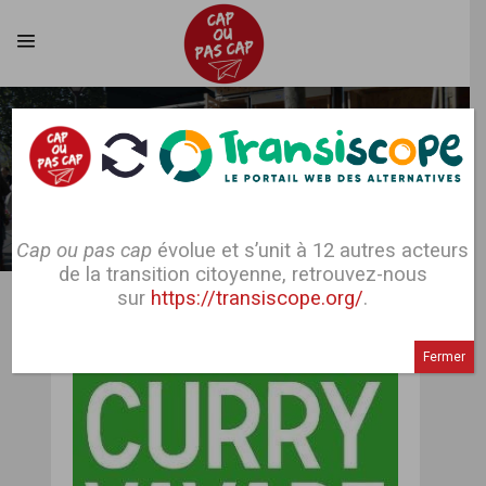
Cap ou pas cap
évolue et s’unit à 12 autres acteurs
Contacter l'alternative
de la transition citoyenne, retrouvez-nous
sur
https://transiscope.org/
.
Nom
Fermer
Email