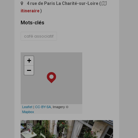
4 rue de Paris La Charité-sur-Loire
(
itineraire
)
Mots-clés
café associatif
+
−
Leaflet
|
CC-BY-SA
, Imagery ©
Mapbox