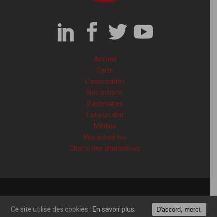
Accueil
Carte
L’association
Nos actions
Partenaires
Faire un don
Médias
Nos actualités
Charte des alternatives
@2018. Tous droits réservés
Ce site utilise des cookies :
Ce site utilise des cookies :
En savoir plus.
En savoir plus.
D'accord, merci.
D'accord, merci.