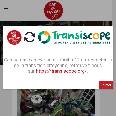
Cap ou pas cap
évolue et s’unit à 12 autres acteurs
Contacter l'alternative
de la transition citoyenne, retrouvez-nous
sur
https://transiscope.org/
.
Nom
Fermer
Email