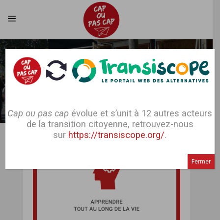
Cap ou pas cap
évolue et s’unit à 12 autres acteurs
Contacter l'alternative
de la transition citoyenne, retrouvez-nous
sur
https://transiscope.org/
.
Nom
Fermer
Email