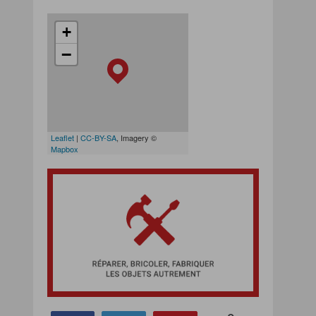
+
−
Leaflet
|
CC-BY-SA
, Imagery ©
Mapbox