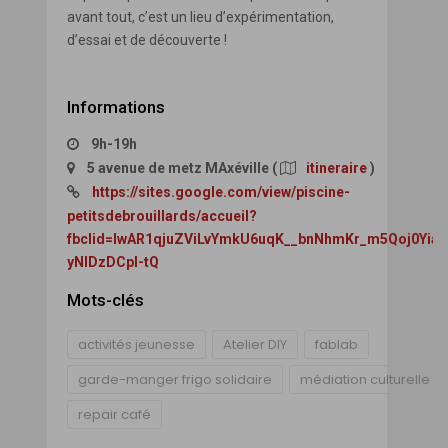
avant tout, c’est un lieu d’expérimentation,
d’essai et de découverte !
Informations
9h-19h
5 avenue de metz MAxéville
(
itineraire
)
https://sites.google.com/view/piscine-
petitsdebrouillards/accueil?
fbclid=IwAR1qjuZViLvYmkU6uqK__bnNhmKr_m5Qoj0Yia
yNIDzDCpI-tQ
Mots-clés
activités jeunesse
Atelier DIY
fablab
garde-manger frigo solidaire
médiation culturelle
repair café